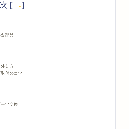
次
[
]
hide
必要部品
り外し方
グ取付のコツ
ブーツ交換