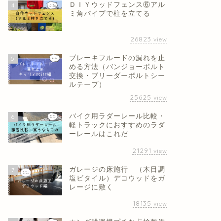
ＤＩＹウッドフェンス⑥アル
4
ミ角パイプで柱を立てる
26823
view
ブレーキフルードの漏れを止
5
める方法（バンジョーボルト
交換・ブリーダーボルトシー
ルテープ）
25625
view
バイク用ラダーレール比較・
6
軽トラックにおすすめのラダ
ーレールはこれだ
21291
view
ガレージの床施行 （木目調
7
塩ビタイル）デコウッドをガ
レージに敷く
18135
view