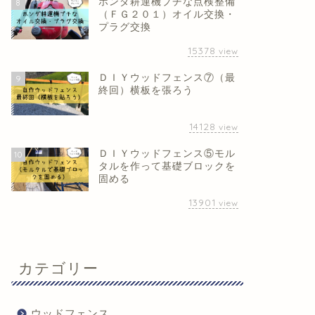
ホンダ耕運機プチな点検整備
8
（ＦＧ２０１）オイル交換・
プラグ交換
15378
view
ＤＩＹウッドフェンス⑦（最
9
終回）横板を張ろう
14128
view
ＤＩＹウッドフェンス⑤モル
10
タルを作って基礎ブロックを
固める
13901
view
カテゴリー
ウッドフェンス