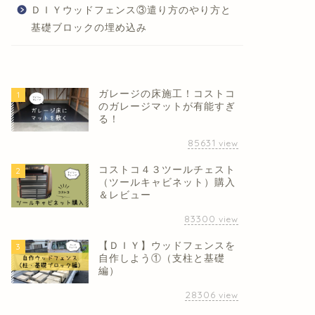
ＤＩＹウッドフェンス③遣り方のやり方と
基礎ブロックの埋め込み
ガレージの床施工！コストコ
1
のガレージマットが有能すぎ
る！
85631
view
コストコ４３ツールチェスト
2
（ツールキャビネット）購入
＆レビュー
83300
view
【ＤＩＹ】ウッドフェンスを
3
自作しよう①（支柱と基礎
編）
28306
view